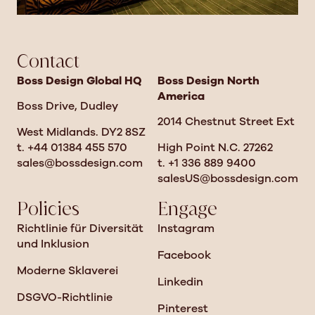
Contact
Boss Design Global HQ
Boss Design North
America
Boss Drive, Dudley
2014 Chestnut Street Ext
West Midlands. DY2 8SZ
t. +44 01384 455 570
High Point N.C. 27262
sales@bossdesign.com
t. +1 336 889 9400
salesUS@bossdesign.com
Policies
Engage
Richtlinie für Diversität
Instagram
und Inklusion
Facebook
Moderne Sklaverei
Linkedin
DSGVO-Richtlinie
Pinterest