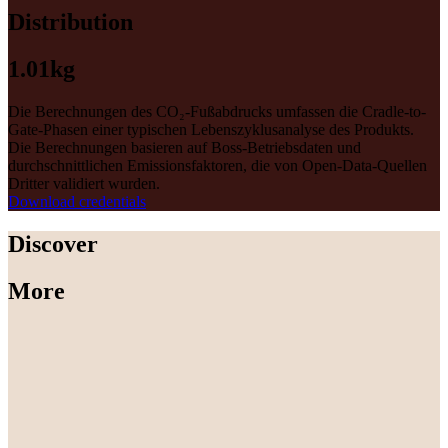
Distribution
1.01kg
Die Berechnungen des CO₂-Fußabdrucks umfassen die Cradle-to-
Gate-Phasen einer typischen Lebenszyklusanalyse des Produkts.
Die Berechnungen basieren auf Boss-Betriebsdaten und
durchschnittlichen Emissionsfaktoren, die von Open-Data-Quellen
Dritter validiert wurden.
Download credentials
Discover
More