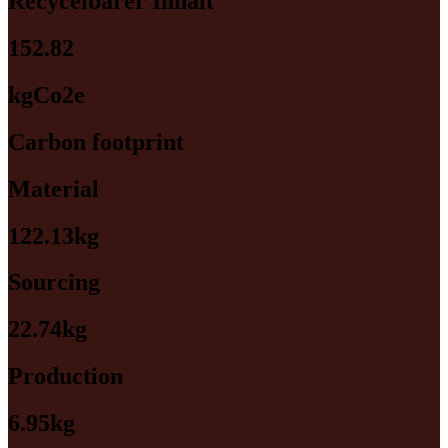
Recycelbarer Inhalt
152.82
kgCo2e
Carbon footprint
Material
122.13kg
Sourcing
22.74kg
Production
6.95kg