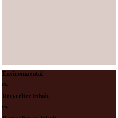
Environmental
0
%
Recycelter Inhalt
0
%