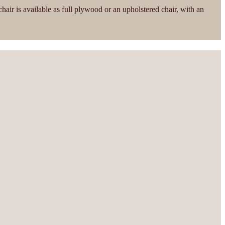
air is available as full plywood or an upholstered chair, with an