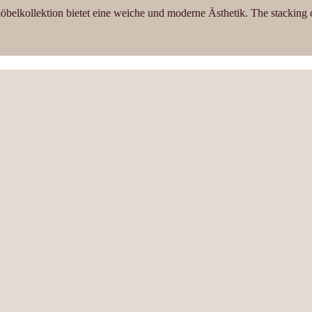
öbelkollektion bietet eine weiche und moderne Ästhetik. The stacking ch