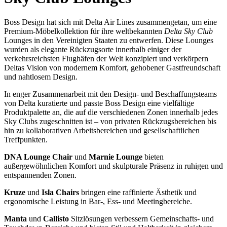
Boss Design hat sich mit Delta Air Lines zusammengetan, um eine
Premium-Möbelkollektion für ihre weltbekannten
Delta Sky Club
Lounges in den Vereinigten Staaten zu entwerfen. Diese Lounges
wurden als elegante Rückzugsorte innerhalb einiger der
verkehrsreichsten Flughäfen der Welt konzipiert und verkörpern
Deltas Vision von modernem Komfort, gehobener Gastfreundschaft
und nahtlosem Design.
In enger Zusammenarbeit mit den Design- und Beschaffungsteams
von Delta kuratierte und passte Boss Design eine vielfältige
Produktpalette an, die auf die verschiedenen Zonen innerhalb jedes
Sky Clubs zugeschnitten ist – von privaten Rückzugsbereichen bis
hin zu kollaborativen Arbeitsbereichen und gesellschaftlichen
Treffpunkten.
DNA Lounge Chair
und
Marnie Lounge
bieten
außergewöhnlichen Komfort und skulpturale Präsenz in ruhigen und
entspannenden Zonen.
Kruze
und
Isla Chairs
bringen eine raffinierte Ästhetik und
ergonomische Leistung in Bar-, Ess- und Meetingbereiche.
Manta
und
Callisto
Sitzlösungen verbessern Gemeinschafts- und