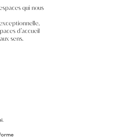
 espaces qui nous
exceptionnelle,
spaces d’accueil
aux sens.
s
i.
 forme