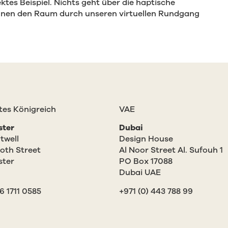
tes Beispiel. Nichts geht über die haptische
önnen den Raum durch unseren virtuellen Rundgang
tes Königreich
VAE
ster
Dubai
twell
Design House
oth Street
Al Noor Street Al. Sufouh 1
ster
PO Box 17088
Dubai UAE
16 1711 0585
+971 (0) 443 788 99