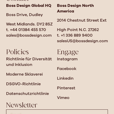
Boss Design Global HQ
Boss Design North
America
Boss Drive, Dudley
2014 Chestnut Street Ext
West Midlands. DY2 8SZ
t. +44 01384 455 570
High Point N.C. 27262
sales@bossdesign.com
t. +1 336 889 9400
salesUS@bossdesign.com
Policies
Engage
Richtlinie für Diversität
Instagram
und Inklusion
Facebook
Moderne Sklaverei
Linkedin
DSGVO-Richtlinie
Pinterest
Datenschutzrichtlinie
Vimeo
Newsletter